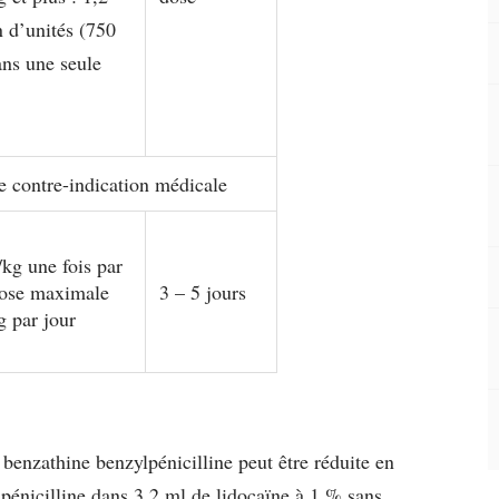
n d’unités (750
ns une seule
 contre-indication médicale
kg une fois par
dose maximale
3 – 5 jours
 par jour
benzathine benzylpénicilline peut être réduite en
lpénicilline dans 3,2 ml de lidocaïne à 1 % sans