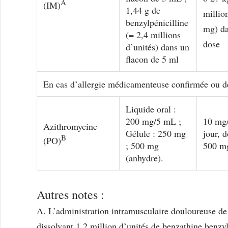
A
(IM)
1,44 g de
millio
benzylpénicilline
mg) da
(= 2,4 millions
dose
d’unités) dans un
flacon de 5 ml
En cas d’allergie médicamenteuse confirmée ou de
Liquide oral :
200 mg/5 mL ;
10 mg/
Azithromycine
Gélule : 250 mg
jour, 
B
(PO)
; 500 mg
500 mg
(anhydre).
Autres notes :
A. L’administration intramusculaire douloureuse de 
dissolvant 1,2 million d’unités de benzathine benzy