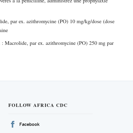
évères à la pénicilline, administrez une prophylaxie
lide, par ex. azithromycine (PO) 10 mg/kg/dose (dose
aine
s : Macrolide, par ex. azithromycine (PO) 250 mg par
FOLLOW AFRICA CDC
Facebook