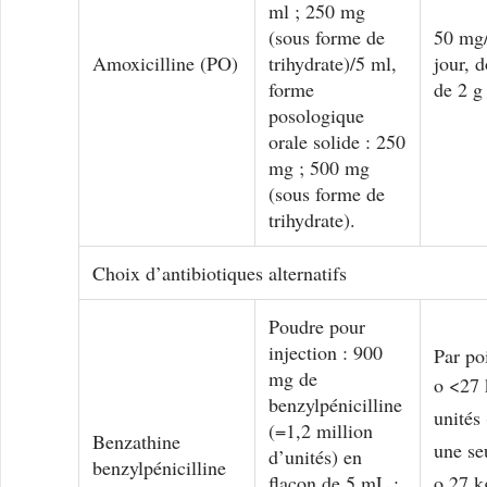
ml ; 250 mg
(sous forme de
50 mg/
Amoxicilline (PO)
trihydrate)/5 ml,
jour, 
forme
de 2 g
posologique
orale solide : 250
mg ; 500 mg
(sous forme de
trihydrate).
Choix d’antibiotiques alternatifs
Poudre pour
injection : 900
Par po
mg de
o <27 
benzylpénicilline
unités
(=1,2 million
Benzathine
une se
d’unités) en
benzylpénicilline
flacon de 5 mL ;
o 27 kg