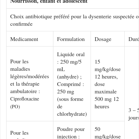
Nourrisson, enfant et adolescent
Choix antibiotique préféré pour la dysenterie suspectée 
confirmée
Medicament
Formulation
Dosage
Dur
Liquide oral
Pour les
: 250 mg/5
15
maladies
mL
mg/kg/dose
légères/modérées
(anhydre) ;
12 heures,
et la thérapie
Comprimé :
dose
ambulatoire :
250 mg
maximale
(sous forme
500 mg 12
Ciprofloxacine
de
heures
(PO)
3 – 
chlorhydrate)
jour
Poudre pour
50
Pour les
injection :
mg/kg/dose