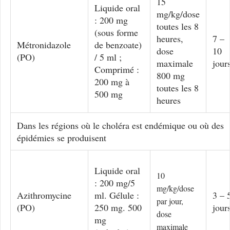
15
Liquide oral
mg/kg/dose
: 200 mg
toutes les 8
(sous forme
heures,
7 –
Métronidazole
de benzoate)
dose
10
(PO)
/ 5 ml ;
maximale
jour
Comprimé :
800 mg
200 mg à
toutes les 8
500 mg
heures
Dans les régions où le choléra est endémique ou où des
épidémies se produisent
Liquide oral
10
: 200 mg/5
mg/kg/dose
Azithromycine
ml. Gélule :
3 – 
par jour,
(PO)
250 mg. 500
jour
dose
mg
maximale