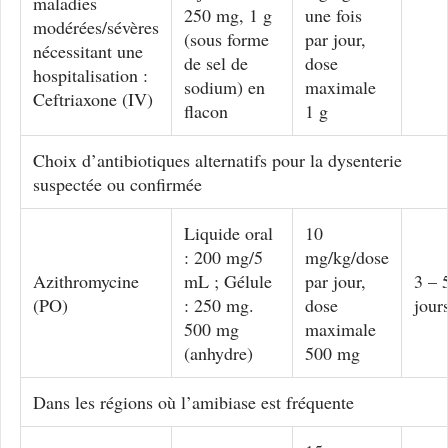
maladies
250 mg, 1 g
une fois
modérées/sévères
(sous forme
par jour,
nécessitant une
de sel de
dose
hospitalisation :
sodium) en
maximale
Ceftriaxone (IV)
flacon
1 g
Choix d’antibiotiques alternatifs pour la dysenterie
suspectée ou confirmée
Liquide oral
10
: 200 mg/5
mg/kg/dose
Azithromycine
mL ; Gélule
par jour,
3 – 
(PO)
: 250 mg.
dose
jour
500 mg
maximale
(anhydre)
500 mg
Dans les régions où l’amibiase est fréquente